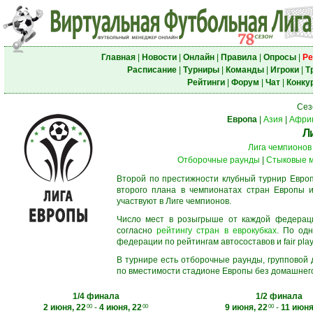
Главная
|
Новости
|
Онлайн
|
Правила
|
Опросы
|
Ре
Расписание
|
Турниры
|
Команды
|
Игроки
|
Т
Рейтинги
|
Форум
|
Чат
|
Конку
Сез
Европа
|
Азия
|
Афри
Л
Лига чемпионов
Отборочные раунды
|
Стыковые 
Второй по престижности клубный турнир Европ
второго плана в чемпионатах стран Европы и
участвуют в Лиге чемпионов.
Число мест в розыгрыше от каждой федерац
согласно
рейтингу стран в еврокубках
. По од
федерации по рейтингам автосоставов и fair play
В турнире есть отборочные раунды, групповой
по вместимости стадионе Европы без домашнего 
1/4 финала
1/2 финала
2 июня, 22
-
4 июня, 22
9 июня, 22
-
11 июня
00
00
00