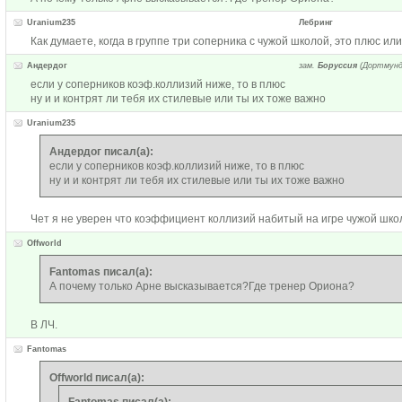
Uranium235
Лебринг
Как думаете, когда в группе три соперника с чужой школой, это плюс ил
Андердог
зам.
Боруссия
(Дортмунд
если у соперников коэф.коллизий ниже, то в плюс
ну и и контрят ли тебя их стилевые или ты их тоже важно
Uranium235
Андердог писал(а):
если у соперников коэф.коллизий ниже, то в плюс
ну и и контрят ли тебя их стилевые или ты их тоже важно
Чет я не уверен что коэффициент коллизий набитый на игре чужой школ
Offworld
Fantomas писал(а):
А почему только Арне высказывается?Где тренер Ориона?
В ЛЧ.
Fantomas
Offworld писал(а):