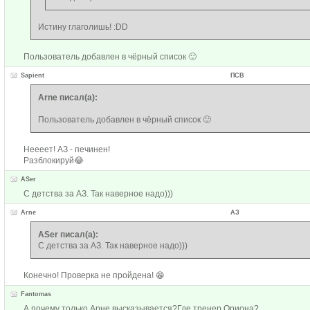
Истину глаголишь! :DD
Пользователь добавлен в чёрный список 🙂
Sapient
ПСВ
Arne писал(а):
Пользователь добавлен в чёрный список 🙂
Неееет! АЗ - печинен!
Разблокируй😂
ASer
С детства за АЗ. Так наверное надо)))
Arne
АЗ
ASer писал(а):
С детства за АЗ. Так наверное надо)))
Конечно! Проверка не пройдена! 😁
Fantomas
А почему только Арне высказывается?Где тренер Ориона?