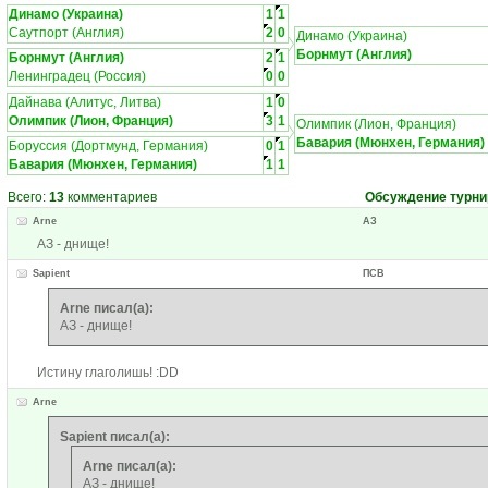
Динамо (Украина)
1
1
Саутпорт (Англия)
2
0
Динамо (Украина)
Борнмут (Англия)
Борнмут (Англия)
2
1
Ленинградец (Россия)
0
0
Дайнава (Алитус, Литва)
1
0
Олимпик (Лион, Франция)
3
1
Олимпик (Лион, Франция)
Бавария (Мюнхен, Германия)
Боруссия (Дортмунд, Германия)
0
1
Бавария (Мюнхен, Германия)
1
1
Всего:
13
комментариев
Обсуждение турни
Arne
АЗ
АЗ - днище!
Sapient
ПСВ
Arne писал(а):
АЗ - днище!
Истину глаголишь! :DD
Arne
Sapient писал(а):
Arne писал(а):
АЗ - днище!