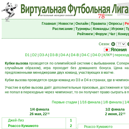
Главная
|
Новости
|
Онлайн
|
Правила
|
Опросы
|
Ре
Расписание
|
Турниры
|
Команды
|
Игроки
|
Т
Рейтинги
|
Форум
|
Чат
|
Конку
Сезон:
Япония
D1
|
D2
|
D3-A
|
D3-B
|
D4-A
|
D4-B
|
D4-C
|
D4-D
|
КЛК
|
переход
20
Кубки вызова
проводятся по олимпийской системе с выбыванием. Соперни
случайным образом), игра проходит без домашнего бонуса. Цена н
предложенными менеджерами двух команд, участвующих в матче.
Кубки вызова проводятся среди команд из D3 и D4 в странах, где в чемпио
Участие в кубке вызова даёт дополнительные призовые, достижения и тр
не попал в переходные через чемпионат, то он получает право сыграть в 
Первые стадии
|
1/16 финала
|
1/8 финала
|
1/
1/4 финала
1/2 финала
26 мая, 22
2 июня, 22
00
00
Джей-Лиз
1
Роассо Кумамото
2
Роассо Кумамото