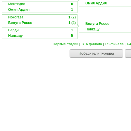
Омия Ардия
Монтедио
0
Омия Ардия
1
Иокогава
1 (2)
Белуга Россо
1 (4)
Белуга Россо
Нанкацу
Верди
1
Нанкацу
5
Первые стадии
|
1/16 финала
|
1/8 финала
|
1/
Победители турнира